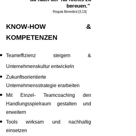
bereuen."
Regula Be
nedicti [3,13]
KNOW-HOW &
KOMPETENZEN
Teameffizienz
steig
ern &
Unt
ernehmenskultur
entwickeln
Zukunftsorientierte
Unternehmensstrategie erarbeiten
Mit Einzel- Teamcoaching d
en
Handlungsspielraum gestalten und
erweitern
Tools wirksam und nachhaltig
einsetzen