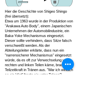
Hier die Geschichte von Shigeo Shingo
(frei übersetzt):
Etwa um 1963 wurde in der Produktion von
"Arakawa Auto Body", einem Japanischen
Unternehmen der Automobilindustrie, ein
Baka-Yoke Mechanismus eingesetzt.
Dieser sollte verhindern, dass Sitze falsch
verschweißt werden. Als der
Abteilungsleiter erklärte, dass nun ein
"narrensicherer Mechanismus" eingesetzt
würde, da es oft zur Verwechselung von
rechten und linken Teilen käme, brach eine
Teilzeitkraft in Tränen aus. "War ich wirklich
so ein Idiot" fragte sie unter Tränen?
Als sie am nächsten Tag nicht zur Arbeit
erschien, suchte der Abteilungsleiter sie zu
Hause auf. Er versuchte, sie mit allerlei
Erklärungsversuchen zu beruhigen.
"Natürlich sind sie kein Narr. Wir haben
den Mechanismus installiert, da jeder
Mensch unbeabsichtigte Fehler machen